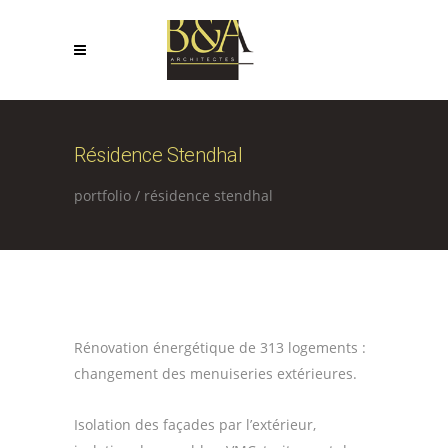
Résidence Stendhal
portfolio
/
résidence stendhal
Rénovation énergétique de 313 logements :
changement des menuiseries extérieures.
Isolation des façades par l’extérieur,