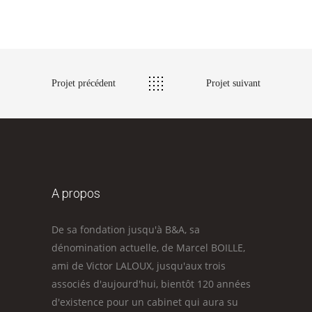
Projet précédent
Projet suivant
A propos
De sa fondation jusqu'à B&A, sa
dénomination actuelle, de Marcel BOILLE,
ami de Victor LALOUX, jusqu'aux trois
associés d'aujourd'hui, bientôt 120 années
d'existence pour un cabinet qui aura su